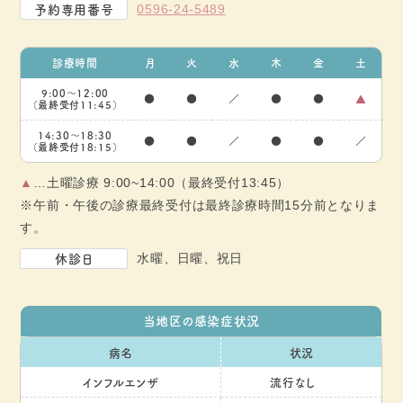
予約専用番号
0596-24-5489
診療時間
月
火
水
木
金
土
9:00～12:00
●
●
／
●
●
▲
（最終受付11:45）
14:30～18:30
●
●
／
●
●
／
（最終受付18:15）
▲
…土曜診療 9:00~14:00（最終受付13:45）
※午前・午後の診療最終受付は最終診療時間15分前となりま
す。
休診日
水曜、日曜、祝日
当地区の感染症状況
病名
状況
インフルエンザ
流行なし