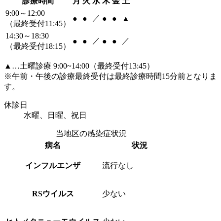
診療時間
月
火
水
木
金
土
9:00～12:00
／
●
●
●
●
▲
（最終受付11:45）
14:30～18:30
／
／
●
●
●
●
（最終受付18:15）
▲
…土曜診療 9:00~14:00（最終受付13:45）
※午前・午後の診療最終受付は最終診療時間15分前となりま
す。
休診日
水曜、日曜、祝日
当地区の感染症状況
病名
状況
インフルエンザ
流行なし
RSウイルス
少ない