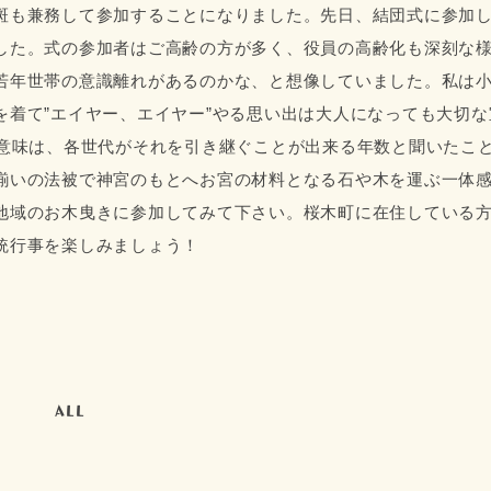
斑も兼務して参加することになりました。先日、結団式に参加
した。式の参加者はご高齢の方が多く、役員の高齢化も深刻な
若年世帯の意識離れがあるのかな、と想像していました。私は
着て”エイヤー、エイヤー”やる思い出は大人になっても大切な
る意味は、各世代がそれを引き継ぐことが出来る年数と聞いたこ
揃いの法被で神宮のもとへお宮の材料となる石や木を運ぶ一体
地域のお木曳きに参加してみて下さい。桜木町に在住している
統行事を楽しみましょう！
ALL