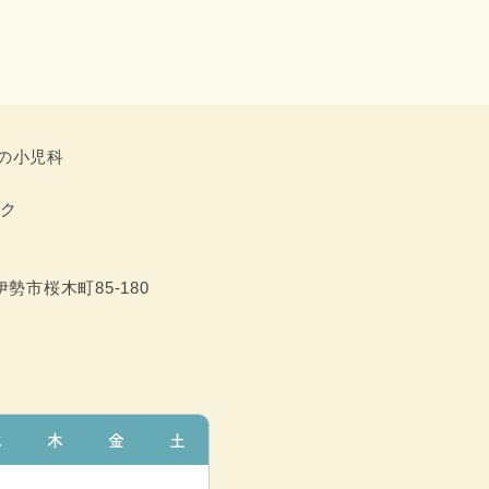
ク
勢市桜木町85-180
水
木
金
土