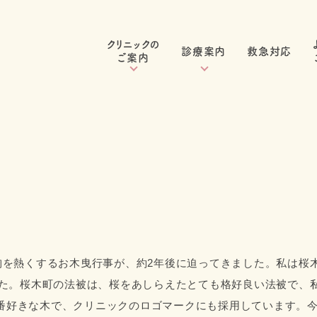
クリニックの
診療案内
救急対応
ご案内
クリニックのご案内
一般小児診療
初めての方へ
感染症
医師紹介
アレルギー
アクセス
予防接種・健診
求人情報
胸を熱くするお木曳行事が、約2年後に迫ってきました。私は桜
した。桜木町の法被は、桜をあしらえたとても格好良い法被で、
番好きな木で、クリニックのロゴマークにも採用しています。