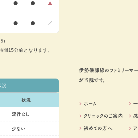
／
●
●
▲
／
●
●
／
45）
時間15分前となります。
伊勢磯部線のファミリーマ
が当院です。
状況
状況
ホーム
流行なし
クリニックのご案内
初めての方へ
ア
少ない