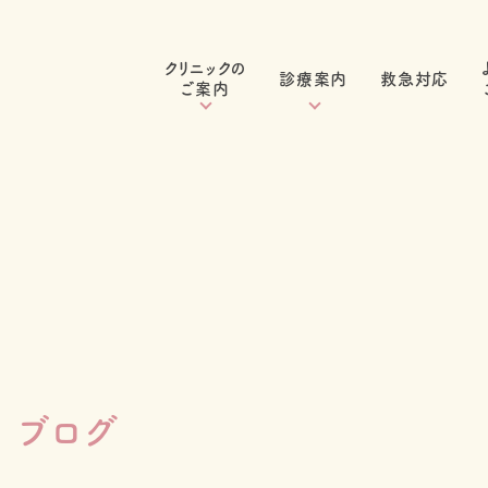
クリニックの
診療案内
救急対応
ご案内
クリニックのご案内
一般小児診療
初めての方へ
感染症
医師紹介
アレルギー
アクセス
予防接種・健診
求人情報
ブログ