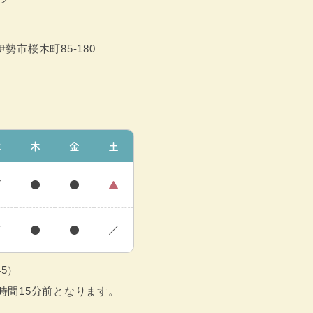
勢市桜木町85-180
水
木
金
土
／
●
●
▲
／
●
●
／
45）
時間15分前となります。